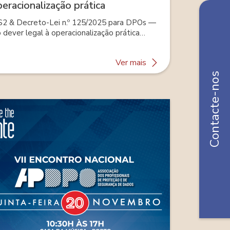
eracionalização prática
S2 & Decreto-Lei n.º 125/2025 para DPOs —
 dever legal à operacionalização prática
linhado com QNRCS)
about
Ver mais
NIS2
Contacte-nos
&
Decreto-
Lei
n.º
125/2025
para
DPOs
—
Do
dever
legal
à
operacionalização
prática