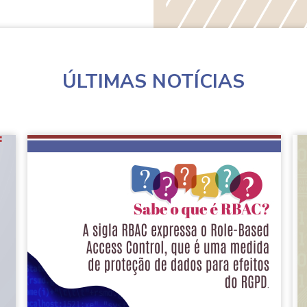
Workshop
Formação
“Auditoria
“Conceitos
RGPD
básicos
ao
de
Marketing”
marketing”
ÚLTIMAS NOTÍCIAS