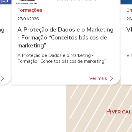
Formações
En
27/01/2026
20
ng
A Proteção de Dados e o Marketing
V
- Formação “Conceitos básicos de
marketing”
A Proteção de Dados e o Marketing -
VI
Formação “Conceitos básicos de marketing”
about
about
Ver mais
A
A
Proteção
Proteção
de
de
Dados
Dados
e
e
VER CA
o
o
Marketing
Marketing
-
-