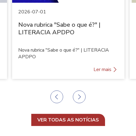
2026-07-01
Nova rubrica "Sabe o que é?" |
LITERACIA APDPO
Nova rubrica "Sabe o que é?" | LITERACIA
APDPO
N
Ler mais
o
v
a
P
N
r
r
e
u
e
x
b
v
t
i
s
r
VER TODAS AS NOTÍCIAS
o
l
i
u
i
c
s
d