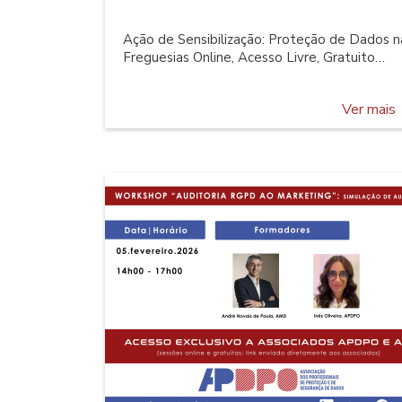
Ação de Sensibilização: Proteção de Dados n
Freguesias Online, Acesso Livre, Gratuito
Programa 14:30h Boas Vindas e Apresentação
do Protocolo celebrado entre a APDPO e a
Ver mais
ANAFRE 14:45h Avaliação de Conformidade
RGPD: proposta de autoteste para as
Freguesias 15:15h Esclarecimento de Dúvidas
15:30h Encerramento da Sessão