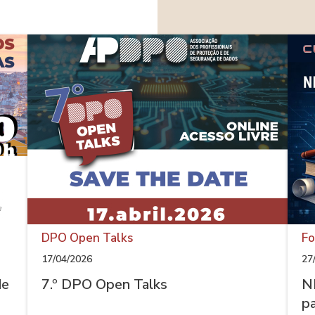
DPO Open Talks
Fo
17/04/2026
27
de
7.º DPO Open Talks
N
p