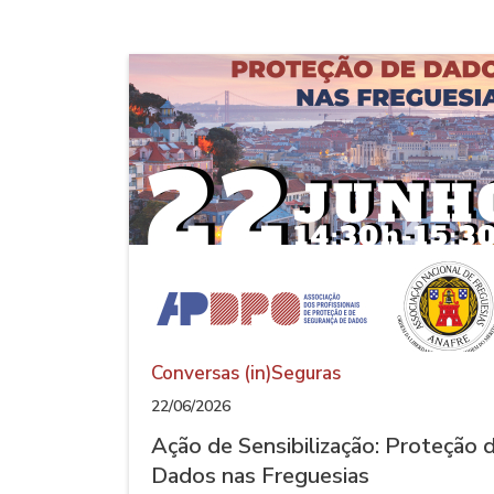
Escolha
a
sua
atividade:
Conversas (in)Seguras
22/06/2026
Ação de Sensibilização: Proteção 
Dados nas Freguesias