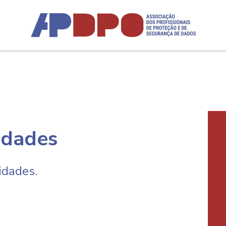
Logo
vidades
várias áreas do saber,
idades.
proteção e de segurança