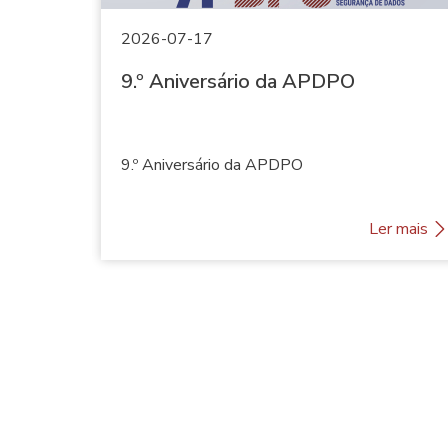
2026-07-17
oteção
9.º Aniversário da APDPO
e Dados
9.º Aniversário da APDPO
r mais
9
Ler mais
.
º
A
n
i
v
e
r
s