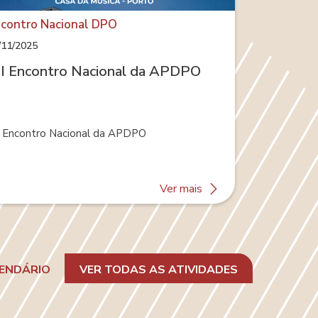
contro Nacional DPO
/11/2025
II Encontro Nacional da APDPO
I Encontro Nacional da APDPO
about
Ver mais
VII
Encontro
Nacional
da
APDPO
LENDÁRIO
VER TODAS AS ATIVIDADES