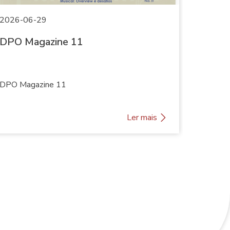
2026-06-29
2025-0
DPO Magazine 11
DPO M
DPO Magazine 11
DPO Mag
D
Ler mais
P
O
M
a
g
a
z
i
n