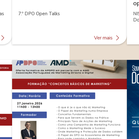
op
as
7.º DPO Open Talks
NI
Do
(a
about
about
Ver mais
Ação
7.º
de
DPO
Sensibilização:
Open
Proteção
Talks
de
Dados
nas
Freguesias