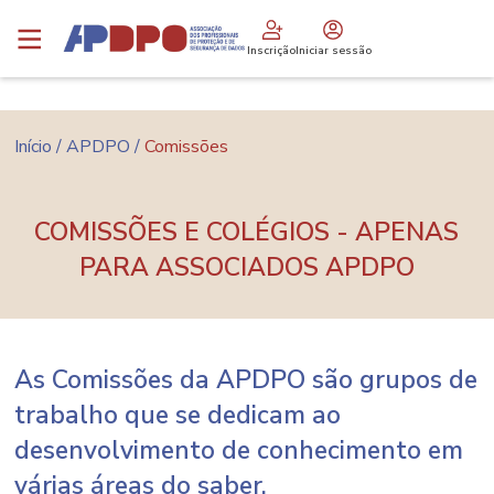
Passar
Logo
para
Inscrição
Iniciar sessão
o
conteúdo
principal
Navegação
Início
APDPO
Comissões
estrutural
COMISSÕES E COLÉGIOS - APENAS
PARA ASSOCIADOS APDPO
As Comissões da APDPO são grupos de
trabalho que se dedicam ao
desenvolvimento de conhecimento em
várias áreas do saber.