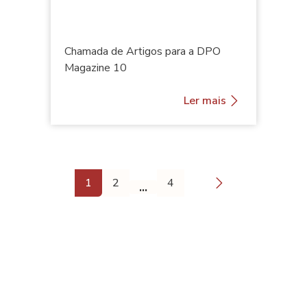
Chamada de Artigos para a DPO
Magazine 10
Ler mais
Paginação
1
2
4
…
Página
Página
Última
Próxima
atual
página
página