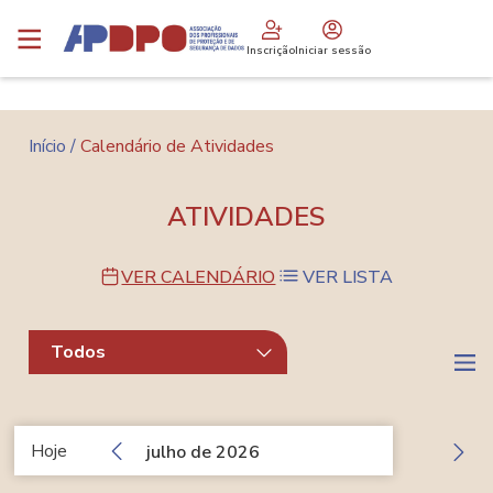
Passar
Logo
para
Inscrição
Iniciar sessão
o
conteúdo
principal
Navegação
Início
Calendário de Atividades
estrutural
ATIVIDADES
VER CALENDÁRIO
VER LISTA
Todos
Hoje
julho de 2026