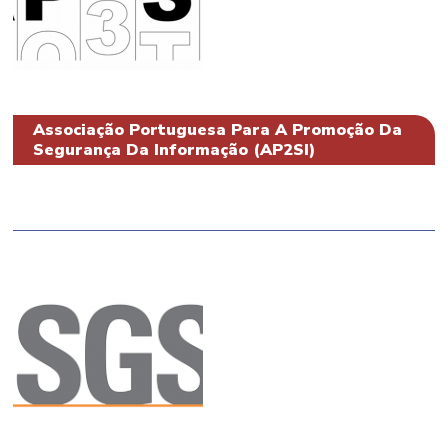
Associação Portuguesa Para A Promoção Da
Segurança Da Informação (AP2SI)