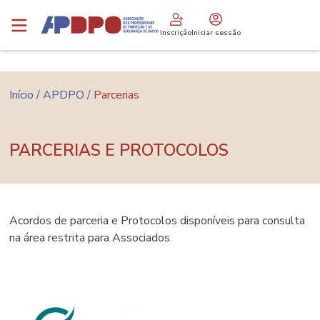
Passar
Logo
para
Inscrição
Iniciar sessão
o
conteúdo
principal
Navegação
Início
APDPO
Parcerias
estrutural
PARCERIAS E PROTOCOLOS
Acordos de parceria e Protocolos disponíveis para consulta
na área restrita para Associados.