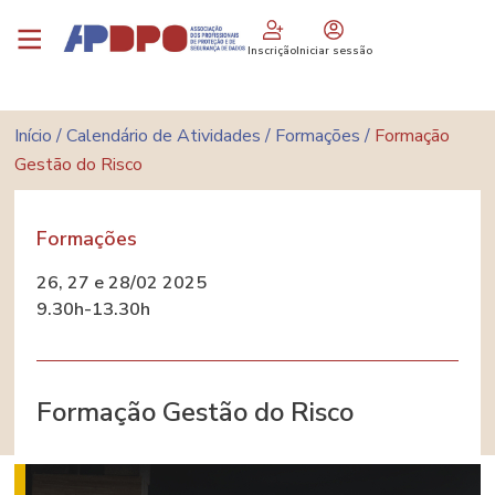
Passar
Logo
para
Inscrição
Iniciar sessão
o
conteúdo
principal
Navegação
Início
Calendário de Atividades
Formações
Formação
estrutural
Gestão do Risco
Formação Gestão do Risco
Categoria
Formações
D
26, 27 e 28/02 2025
a
9.30h-13.30h
t
a
Formação Gestão do Risco